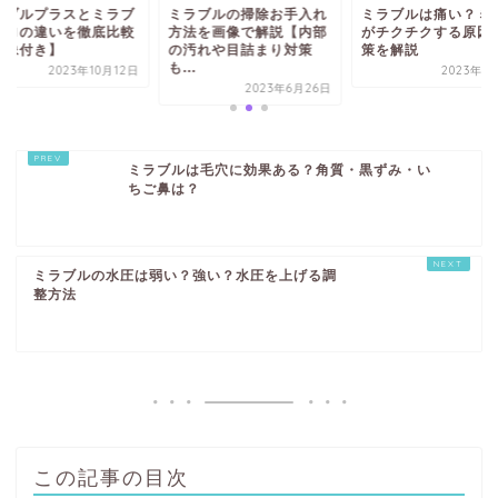
ラブルプラスとミラブ
ミラブルの掃除お手入れ
ミラブルは痛い？ミ
ゼロの違いを徹底比較
方法を画像で解説【内部
がチクチクする原因
画像付き】
の汚れや目詰まり対策
策を解説
も...
2023年10月12日
2023年7
2023年6月26日
ミラブルは毛穴に効果ある？角質・黒ずみ・い
ちご鼻は？
ミラブルの水圧は弱い？強い？水圧を上げる調
整方法
この記事の目次